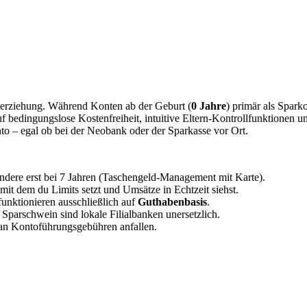
üherziehung. Während Konten ab der Geburt (
0 Jahre
) primär als Spar
auf bedingungslose Kostenfreiheit, intuitive Eltern-Kontrollfunktionen
to – egal ob bei der Neobank oder der Sparkasse vor Ort.
ndere erst bei 7 Jahren (Taschengeld-Management mit Karte).
 mit dem du Limits setzt und Umsätze in Echtzeit siehst.
nktionieren ausschließlich auf
Guthabenbasis
.
parschwein sind lokale Filialbanken unersetzlich.
 an Kontoführungsgebühren anfallen.