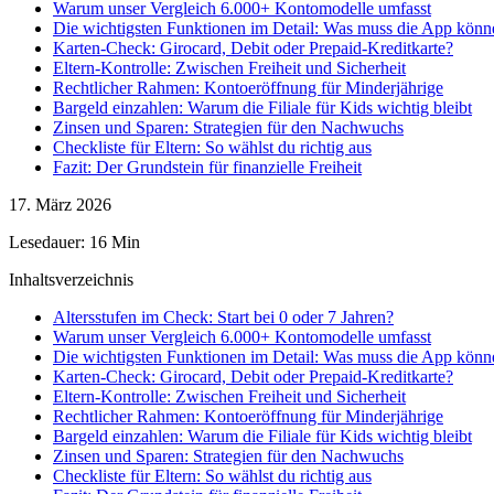
Warum unser Vergleich 6.000+ Kontomodelle umfasst
Die wichtigsten Funktionen im Detail: Was muss die App könn
Karten-Check: Girocard, Debit oder Prepaid-Kreditkarte?
Eltern-Kontrolle: Zwischen Freiheit und Sicherheit
Rechtlicher Rahmen: Kontoeröffnung für Minderjährige
Bargeld einzahlen: Warum die Filiale für Kids wichtig bleibt
Zinsen und Sparen: Strategien für den Nachwuchs
Checkliste für Eltern: So wählst du richtig aus
Fazit: Der Grundstein für finanzielle Freiheit
17. März 2026
Lesedauer: 16 Min
Inhaltsverzeichnis
Altersstufen im Check: Start bei 0 oder 7 Jahren?
Warum unser Vergleich 6.000+ Kontomodelle umfasst
Die wichtigsten Funktionen im Detail: Was muss die App könn
Karten-Check: Girocard, Debit oder Prepaid-Kreditkarte?
Eltern-Kontrolle: Zwischen Freiheit und Sicherheit
Rechtlicher Rahmen: Kontoeröffnung für Minderjährige
Bargeld einzahlen: Warum die Filiale für Kids wichtig bleibt
Zinsen und Sparen: Strategien für den Nachwuchs
Checkliste für Eltern: So wählst du richtig aus