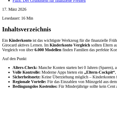
Fazit: Der Grundstein für finanzielle Freiheit
17. März 2026
Lesedauer: 16 Min
Inhaltsverzeichnis
Ein
Kinderkonto
ist das wichtigste Werkzeug für die finanzielle Fr
Girocard aktives Lernen. Im
Kinderkonto Vergleich
sollten Eltern 
Vergleich von über
6.000 Modellen
finden Familien das perfekte Kon
Auf den Punkt
Alters-Check:
Manche Konten starten bei 0 Jahren (Sparen), a
Volle Kontrolle:
Moderne Apps bieten ein
„Eltern-Cockpit“
,
Sicherheitsnetz:
Keine Überziehung möglich – Kinderkonten fu
Regionale Vorteile:
Für das Einzahlen von Münzgeld aus dem S
Bedingungslos Kostenlos:
Für Minderjährige sollte kein Cent