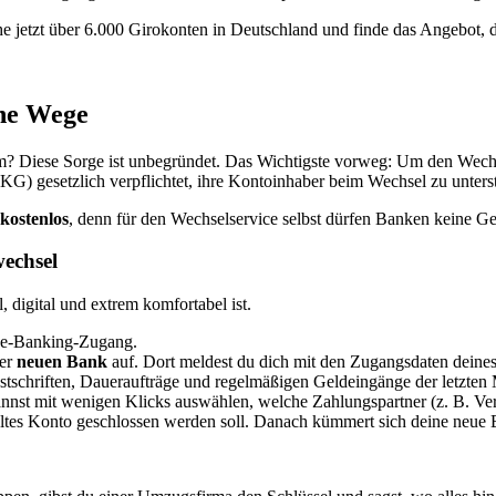
iche jetzt über 6.000 Girokonten in Deutschland und finde das Angebot, d
che Wege
? Diese Sorge ist unbegründet. Das Wichtigste vorweg: Um den Wechse
) gesetzlich verpflichtet, ihre Kontoinhaber beim Wechsel zu unters
kostenlos
, denn für den Wechselservice selbst dürfen Banken keine Ge
wechsel
, digital und extrem komfortabel ist.
ine-Banking-Zugang.
ner
neuen Bank
auf. Dort meldest du dich mit den Zugangsdaten deine
stschriften, Daueraufträge und regelmäßigen Geldeingänge der letzten
nnst mit wenigen Klicks auswählen, welche Zahlungspartner (z. B. Verm
altes Konto geschlossen werden soll. Danach kümmert sich deine neue 