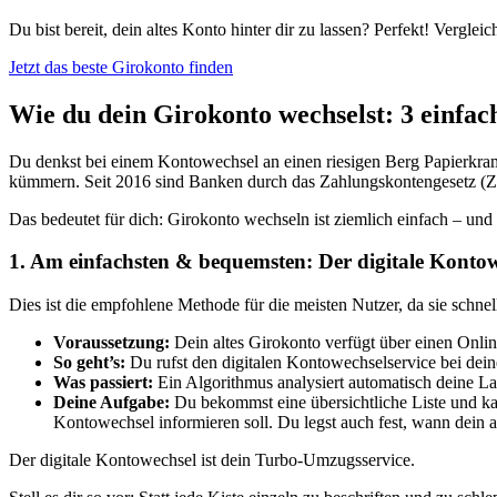
Du bist bereit, dein altes Konto hinter dir zu lassen? Perfekt! Vergle
Jetzt das beste Girokonto finden
Wie du dein Girokonto wechselst: 3 einfa
Du denkst bei einem Kontowechsel an einen riesigen Berg Papierkram
kümmern. Seit 2016 sind Banken durch das Zahlungskontengesetz (ZKG
Das bedeutet für dich: Girokonto wechseln ist ziemlich einfach – und
1. Am einfachsten & bequemsten: Der digitale Konto
Dies ist die empfohlene Methode für die meisten Nutzer, da sie schnell
Voraussetzung:
Dein altes Girokonto verfügt über einen Onl
So geht’s:
Du rufst den digitalen Kontowechselservice bei dei
Was passiert:
Ein Algorithmus analysiert automatisch deine La
Deine Aufgabe:
Du bekommst eine übersichtliche Liste und ka
Kontowechsel informieren soll. Du legst auch fest, wann dein 
Der digitale Kontowechsel ist dein Turbo-Umzugsservice.