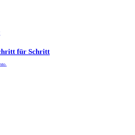
I
hritt für Schritt
nto.