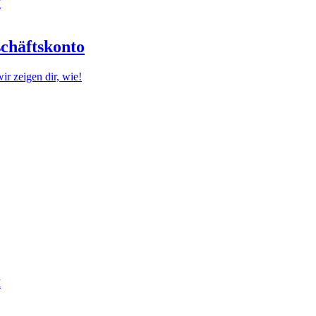
I
schäftskonto
r zeigen dir, wie!
I