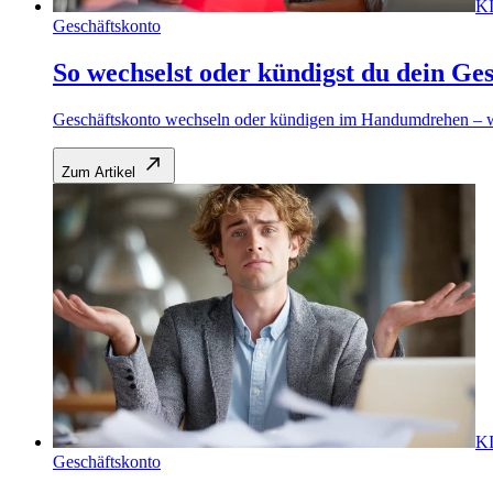
K
Geschäftskonto
So wechselst oder kündigst du dein Ge
Geschäftskonto wechseln oder kündigen im Handumdrehen – wi
Zum Artikel
K
Geschäftskonto