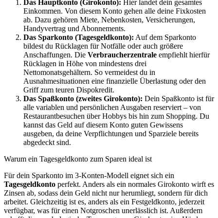
Das Hauptkonto (Girokonto):
Hier landet dein gesamtes
Einkommen. Von diesem Konto gehen alle deine Fixkosten
ab. Dazu gehören Miete, Nebenkosten, Versicherungen,
Handyvertrag und Abonnements.
Das Sparkonto (Tagesgeldkonto):
Auf dem Sparkonto
bildest du Rücklagen für Notfälle oder auch größere
Anschaffungen. Die
Verbraucherzentrale
empfiehlt hierfür
Rücklagen in Höhe von mindestens drei
Nettomonatsgehältern. So vermeidest du in
Ausnahmesituationen eine finanzielle Überlastung oder den
Griff zum teuren Dispokredit.
Das Spaßkonto (zweites Girokonto):
Dein Spaßkonto ist für
alle variablen und persönlichen Ausgaben reserviert – von
Restaurantbesuchen über Hobbys bis hin zum Shopping. Du
kannst das Geld auf diesem Konto guten Gewissens
ausgeben, da deine Verpflichtungen und Sparziele bereits
abgedeckt sind.
Warum ein Tagesgeldkonto zum Sparen ideal ist
Für dein Sparkonto im 3-Konten-Modell eignet sich ein
Tagesgeldkonto
perfekt. Anders als ein normales Girokonto wirft es
Zinsen ab, sodass dein Geld nicht nur herumliegt, sondern für dich
arbeitet. Gleichzeitig ist es, anders als ein Festgeldkonto, jederzeit
verfügbar, was für einen Notgroschen unerlässlich ist. Außerdem