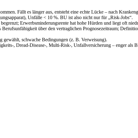
ommen. Fällt es länger aus, entsteht eine echte Lücke – nach Krankeng
gsapparat), Unfälle < 10 %. BU ist also nicht nur für „Risk-Jobs“.
h begrenzt; Erwerbsminderungsrente hat hohe Hürden und liegt oft niedr
% Berufsunfähigkeit über den vertraglichen Prognosezeitraum; Definit
ig gewählt, schwache Bedingungen (z. B. Verweisung).
keits-, Dread-Disease-, Multi-Risk-, Unfallversicherung – enger als BU