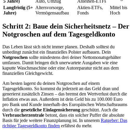
5 Jahre)
Auto, Umzug
Anleihen-ETFs
Langfristig (5+
Altersvorsorge,
Aktien-ETFs,
Mittel bis
Jahre)
Vermögensaufbau
Fonds
Hoch
Schritt 2: Baue dein Sicherheitsnetz – Der
Notgroschen auf dem Tagesgeldkonto
Das Leben lässt sich nicht immer planen. Deshalb solltest du
unbedingt zunächst ein finanzielles Polster aufbauen. Dein
Notgroschen
sollte mindestens drei deiner Nettomonatsgehälter
umfassen. Damit bringen dich unerwartete Ausgaben wie eine
kaputte Waschmaschine oder eine Autoreparatur nicht aus dem
finanziellen Gleichgewicht.
Am besten lagerst du deinen Notgroschen auf einem
Tagesgeldkonto. So kommst du jederzeit an das Geld dran und
generierst zusätzlich Zinsen – das bremst den Wertverlust durch die
Inflation etwas aus. Außerdem ist dein Geld bis zu 100.000 Euro
pro Bank und Kunde innerhalb des Europäischen Wirtschaftsraums
durch die
gesetzliche Einlagensicherung
geschützt. Auch die
Verbraucherzentrale
betont, dass ein solcher Puffer die absolute
Basis für jede weitere Finanzplanung ist. In unserem
Ratgeber: Das
richtige Tagesgeldkonto finden
erfährst du mehr.