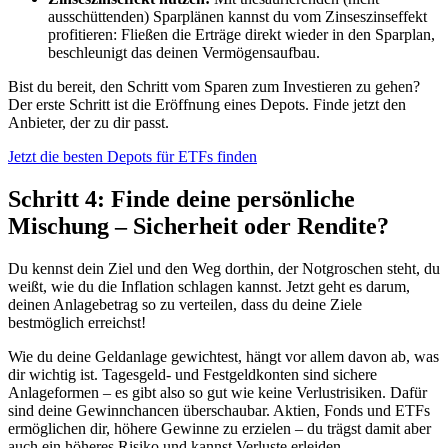
ausschüttenden) Sparplänen kannst du vom Zinseszinseffekt
profitieren: Fließen die Erträge direkt wieder in den Sparplan,
beschleunigt das deinen Vermögensaufbau.
Bist du bereit, den Schritt vom Sparen zum Investieren zu gehen?
Der erste Schritt ist die Eröffnung eines Depots. Finde jetzt den
Anbieter, der zu dir passt.
Jetzt die besten Depots für ETFs finden
Schritt 4: Finde deine persönliche
Mischung – Sicherheit oder Rendite?
Du kennst dein Ziel und den Weg dorthin, der Notgroschen steht, du
weißt, wie du die Inflation schlagen kannst. Jetzt geht es darum,
deinen Anlagebetrag so zu verteilen, dass du deine Ziele
bestmöglich erreichst!
Wie du deine Geldanlage gewichtest, hängt vor allem davon ab, was
dir wichtig ist. Tagesgeld- und Festgeldkonten sind sichere
Anlageformen – es gibt also so gut wie keine Verlustrisiken. Dafür
sind deine Gewinnchancen überschaubar. Aktien, Fonds und ETFs
ermöglichen dir, höhere Gewinne zu erzielen – du trägst damit aber
auch ein höheres Risiko und kannst Verluste erleiden.