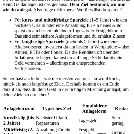
Beim Geldanlegen ist das genauso:
Dein Ziel bestimmt, wo und
wie du anlegst.
Also frage dich zuerst: Wofür willst du sparen?
Für
kurz- und mittelfristige Sparziele
(1–5 Jahre) wie den
nächsten Urlaub oder eine Anzahlung für ein neues Auto
sparst du am besten mit einem Tages- oder Festgeldkonto.
Das sind sehr sichere Anlageformen und du erhältst Zinsen.
Für
langfristige Sparziele
(mehr als 5 Jahre) wie deine
Altersvorsorge investierst du am besten in Wertpapiere – also
Aktien, ETFs oder Fonds. Da die Renditen oft über der
Inflationsrate liegen, kannst du auf lange Sicht damit dein
Geld vermehren – allerdings mit entsprechenden
Verlustrisiken.
Sicher hast auch du – wie die meisten von uns – sowohl kurz-,
mittel- als auch langfristige Ziele. Deshalb kommt es am Ende
darauf an, dass du dein Geld in der richtigen Mischung anlegst, um
deine Ziele zu erreichen!
Empfohlene
Anlagehorizont
Typisches Ziel
Risiko
Anlageform
Kurzfristig (bis
Nächster Urlaub,
Sehr
Tagesgeld
2 Jahre)
Reparaturen
gering
Mittelfristig (2-
Anzahlung für ein
Festgeld,
Gering