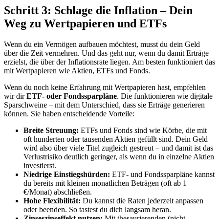
Schritt 3: Schlage die Inflation – Dein
Weg zu Wertpapieren und ETFs
Wenn du ein Vermögen aufbauen möchtest, musst du dein Geld
über die Zeit vermehren. Und das geht nur, wenn du damit Erträge
erzielst, die über der Inflationsrate liegen. Am besten funktioniert das
mit Wertpapieren wie Aktien, ETFs und Fonds.
Wenn du noch keine Erfahrung mit Wertpapieren hast, empfehlen
wir dir
ETF- oder Fondssparpläne
. Die funktionieren wie digitale
Sparschweine – mit dem Unterschied, dass sie Erträge generieren
können. Sie haben entscheidende Vorteile:
Breite Streuung:
ETFs und Fonds sind wie Körbe, die mit
oft hunderten oder tausenden Aktien gefüllt sind. Dein Geld
wird also über viele Titel zugleich gestreut – und damit ist das
Verlustrisiko deutlich geringer, als wenn du in einzelne Aktien
investierst.
Niedrige Einstiegshürden:
ETF- und Fondssparpläne kannst
du bereits mit kleinen monatlichen Beträgen (oft ab 1
€/Monat) abschließen.
Hohe Flexibilität:
Du kannst die Raten jederzeit anpassen
oder beenden. So tastest du dich langsam heran.
Zinseszinseffekt nutzen:
Mit thesaurierenden (nicht