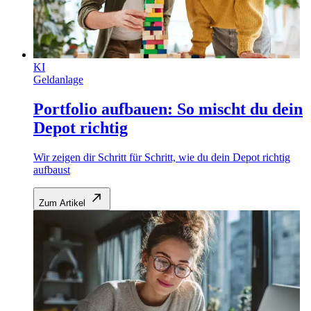
KI
Geldanlage
Portfolio aufbauen: So mischt du dein
Depot richtig
Wir zeigen dir Schritt für Schritt, wie du dein Depot richtig
aufbaust
Zum Artikel