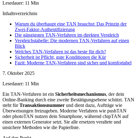
Lesedauer: 11 Min
Inhaltsverzeichnis
Warum du überhaupt eine TAN brauchst: Das Prinzip der
Zwei-Faktor-Authentifizierung
Die gängigsten TAN-Verfahren im direkten Vergleich
Vergleichstabelle: Die modernen TAN-Verfahren auf einen
Blick
Welches TAN-Verfahren ist das beste für dich?
Sicherheit ist Pflicht, gute Konditionen die Kür
Fazit: Moderne TAN-Verfahren sind sicher und komfortabel
7. Oktober 2025
Lesedauer: 11 Min
Ein TAN-Verfahren ist ein
Sicherheitsmechanismus
, der dein
Online-Banking durch eine zweite Bestätigungsebene schützt. TAN
steht für
Transaktionsnummer
und dient dazu, Aufträge wie
Überweisungen freizugeben. Moderne Verfahren wie pushTAN
oder photoTAN nutzen dein Smartphone, während chipTAN auf
einen externen Generator setzt. Sie alle ersetzen veraltete und
unsichere Methoden wie die Papierliste.
Auf den Punkt