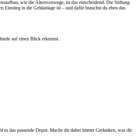
saufbau, wie die Altersvorsorge, ist das entscheidend. Die Stiftung
n Einstieg in die Geldanlage ist – und dafür brauchst du eben das
hiede auf einen Blick erkennst.
 gibt es das passende Depot. Mache dir daher immer Gedanken, was dir