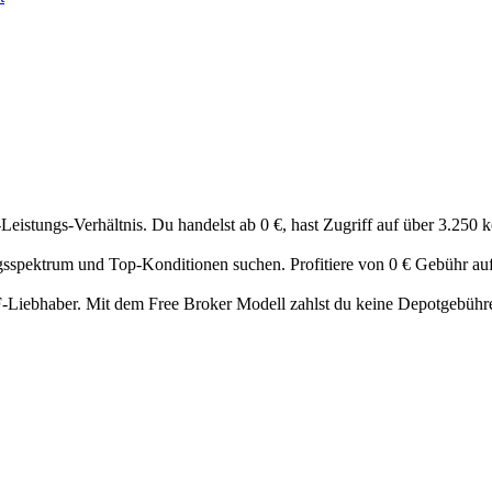
-Leistungs-Verhältnis. Du handelst ab 0 €, hast Zugriff auf über 3.25
tungsspektrum und Top-Konditionen suchen. Profitiere von 0 € Gebühr a
F-Liebhaber. Mit dem Free Broker Modell zahlst du keine Depotgebühren