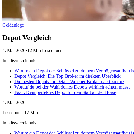
Geldanlage
Depot Vergleich
4. Mai 2026
•
12 Min Lesedauer
Inhaltsverzeichnis
Warum ein Depot der Schlüssel zu deinem Vermögensaufbau is
Depot-Vergleich: Die Top-Broker im direkten Überblick
Die besten Depots im Detail: Welcher Broker passt zu dir?
Worauf du bei der Wahl deines Depots wirklich achten musst
Fazit: Dein perfektes Depot für den Start an der Börse
4. Mai 2026
Lesedauer: 12 Min
Inhaltsverzeichnis
Warum ein Depot der Schlüssel zu deinem Vermögensaufbau is