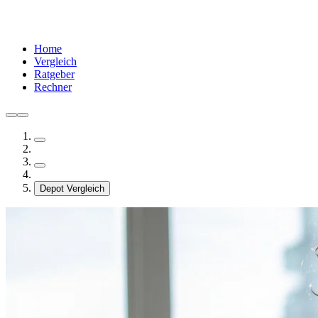
Home
Vergleich
Ratgeber
Rechner
Depot Vergleich