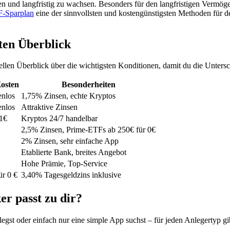
n und langfristig zu wachsen. Besonders für den langfristigen Vermögen
-Sparplan
eine der sinnvollsten und kostengünstigsten Methoden für de
ten Überblick
nellen Überblick über die wichtigsten Konditionen, damit du die Untersc
osten
Besonderheiten
enlos
1,75% Zinsen, echte Kryptos
enlos
Attraktive Zinsen
1€
Kryptos 24/7 handelbar
2,5% Zinsen, Prime-ETFs ab 250€ für 0€
2% Zinsen, sehr einfache App
Etablierte Bank, breites Angebot
Hohe Prämie, Top-Service
ür 0 €
3,40% Tagesgeldzins inklusive
er passt zu dir?
e legst oder einfach nur eine simple App suchst – für jeden Anlegertyp