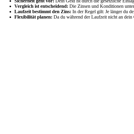
Sicherheit geht vor:
Dein Geld ist durch die gesetzliche Einl
Vergleich ist entscheidend:
Die Zinsen und Konditionen untersc
Laufzeit bestimmt den Zins:
In der Regel gilt: Je länger du d
Flexibilität planen:
Da du während der Laufzeit nicht an dein G