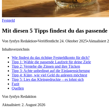
Festgeld
Mit diesen 5 Tipps findest du das passende
Von fynfyn Redaktion
•
Veröffentlicht 24. Oktober 2025
•
Aktualisiert 
Inhaltsverzeichnis
Wie findest du das richtige Festgeldkonto für dich?
Tipp 1: Wähle die passende Laufzeit für deine Ziele
Tipp 2: Verstehe die Zinsen und ihre Tücken
Tipp 3: Achte unbedingt auf die Einlagensicherung
Tipp 4: Kläre, wie viel Geld du anlegen möchtest
Tipp 5: Lies das Kleingedruckte – es lohnt sich
Fazit
Quellen
Von fynfyn Redaktion
Aktualisiert: 2. August 2026