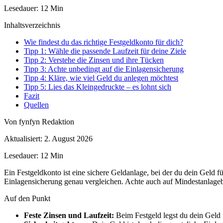
Lesedauer: 12 Min
Inhaltsverzeichnis
Wie findest du das richtige Festgeldkonto für dich?
Tipp 1: Wähle die passende Laufzeit für deine Ziele
Tipp 2: Verstehe die Zinsen und ihre Tücken
Tipp 3: Achte unbedingt auf die Einlagensicherung
Tipp 4: Kläre, wie viel Geld du anlegen möchtest
Tipp 5: Lies das Kleingedruckte – es lohnt sich
Fazit
Quellen
Von fynfyn Redaktion
Aktualisiert: 2. August 2026
Lesedauer: 12 Min
Ein Festgeldkonto ist eine sichere Geldanlage, bei der du dein Geld fü
Einlagensicherung genau vergleichen. Achte auch auf Mindestanlagebe
Auf den Punkt
Feste Zinsen und Laufzeit:
Beim Festgeld legst du dein Geld f