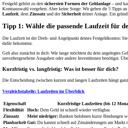
Festgeld gehört zu den
sichersten Formen der Geldanlage
– und kan
Kontoauswahl vorgehen. Aber keine Sorge: Wir geben dir 5 Tipps an d
Laufzeit
, dem
Zinssatz
und der
Sicherheit
deiner Anlage. Ein gründli
Tipp 1: Wähle die passende Laufzeit für de
Die Laufzeit ist der Dreh- und Angelpunkt deines Festgeldkontos: Sie 
dafür bekommst.
Geh also zunächst in dich: Wie lange möchtest du dein angelegtes Gel
unvorhergesehene Ausgaben oder andere Investitionen benötigst. Überl
Kurzfristig vs. langfristig: Was ist besser für dich?
Die Entscheidung zwischen kurzen und langen Laufzeiten hängt ganz 
Vergleichstabelle: Laufzeiten im Überblick
Eigenschaft
Kurzfristige Laufzeiten (bis 12 Mona
Flexibilität
Hoch:
Dein Geld ist schnell wieder verfügbar.
Zinssatz
Meist niedriger:
Banken belohnen kurze Bindungen wen
Planbarkeit
Gut:
Du kannst schnell auf Zinsänderungen am Markt r