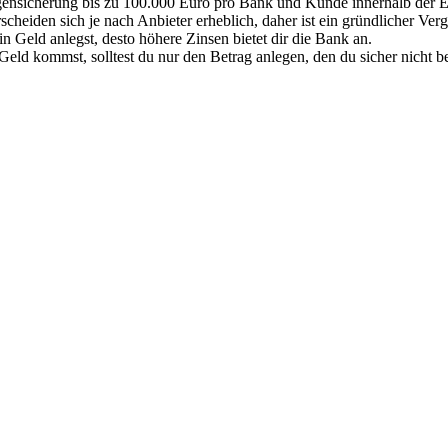
agensicherung bis zu 100.000 Euro pro Bank und Kunde innerhalb der E
heiden sich je nach Anbieter erheblich, daher ist ein gründlicher Verg
ein Geld anlegst, desto höhere Zinsen bietet dir die Bank an.
eld kommst, solltest du nur den Betrag anlegen, den du sicher nicht be