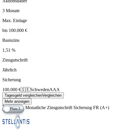
Aktionsdauer
3 Monate
Max. Einlage
bis 100.000 €
Basiszins
1,51 %
Zinsgutschrift
Jährlich
Sicherung
100.000 €
🇸🇪
Schweden
AAA
Tagesgeld vergleichen
Vergleichen
Mehr anzeigen
Monatliche Zinsgutschrift
Sicherung FR (A+)
Platz 2