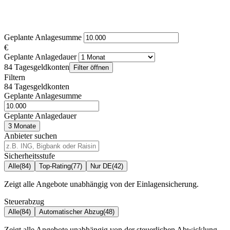
Geplante Anlagesumme
€
Geplante Anlagedauer
84 Tagesgeldkonten
Filter öffnen
Filtern
84 Tagesgeldkonten
Geplante Anlagesumme
Geplante Anlagedauer
3 Monate
Anbieter suchen
Sicherheitsstufe
Alle
(84)
Top-Rating
(77)
Nur DE
(42)
Zeigt alle Angebote unabhängig von der Einlagensicherung.
Steuerabzug
Alle
(84)
Automatischer Abzug
(48)
Zeigt alle Angebote unabhängig von der steuerlichen Abwicklung.